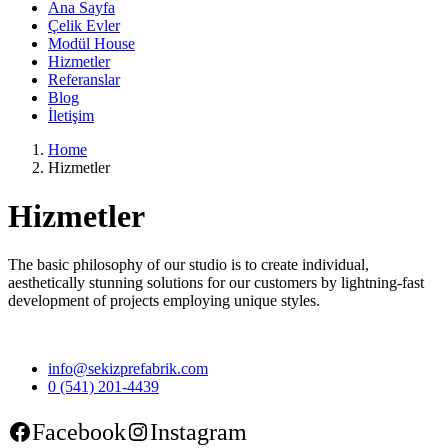
Ana Sayfa
Çelik Evler
Modül House
Hizmetler
Referanslar
Blog
İletişim
Home
Hizmetler
Hizmetler
The basic philosophy of our studio is to create individual,
aesthetically stunning solutions for our customers by lightning-fast
development of projects employing unique styles.
info@sekizprefabrik.com
0 (541) 201-4439
Facebook
Instagram